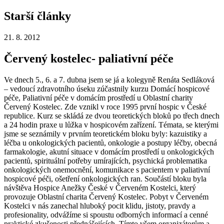
Starší články
21. 8. 2012
Červený kostelec- paliativní péče
Ve dnech 5., 6. a 7. dubna jsem se já a kolegyně Renáta Sedláková
– vedoucí zdravotního úseku zúčastnily kurzu Domácí hospicové
péče, Paliativní péče v domácím prostředí u Oblastní charity
Červený Kostelec.
Zde vznikl v roce
1995 první hospic v České
republice. Kurz se skládá ze dvou teoretických bloků po třech dnech
a 24 hodin praxe u lůžka v hospicovém zařízení. Témata, se kterými
jsme se seznámily v prvním teoretickém bloku byly: kazuistiky a
léčba u onkologických pacientů, onkologie a postupy léčby, obecná
farmakologie, akutní situace v domácím prostředí u onkologických
pacientů, spirituální potřeby umírajících, psychická problematika
onkologic
kých onemocnění, komunikace s pacientem v paliativní
hospicové péči, ošetření onkologických ran. Součástí bloku byla
návštěva Hospice Anežky České v Červeném Kostelci, který
provozuje Oblastní charita Červený Kostelec. Pobyt v Červeném
Kostelci v nás zanechal hluboký pocit klidu, jistoty, pravdy a
profesionality, odvážíme si spoustu odborných informací a cenné
praktické zkušenosti přednášejících. Tímto všem organizátorům a