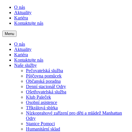
O nás
Aktuality
Kariéra
Kontaktujte nás
Menu
O nás
Aktuality
Kariéra
Kontaktujte nás
Naše služby
Pečovatelská služba
Půjčovna pomůcek
Občanská poradna
Denní stacionář Odry
Ošetřovatelská služba
Klub Paleček
Osobní asistence
Tříkrálová sbírka
Nízkoprahové zařízení pro děti a mládež Manhattan
Odry
Stanice Pomoci
Humanitární sklad