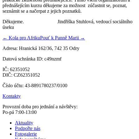
přednášejícím kurzu děkujeme za možnost zúčastnit se, poznat,
seznámit se a načerpat z jejich poznatků.
Děkujeme. Jindřiška Stuhlová, vedoucí sociálního
úseku
← Kola pro Afriku
Pouť k Panně Marii →
Adresa: Hranická 162/36, 742 35 Odry
Datová schránka ID: c49nzmf
IČ: 62351052
DIČ: CZ62351052
Číslo účtu: 43-8891780237/0100
Kontakty
Provozní doba pro jednání a návštěvy:
Po-pá 7:00-13:00
Aktuality
Podpořte nás
Fotogalerie