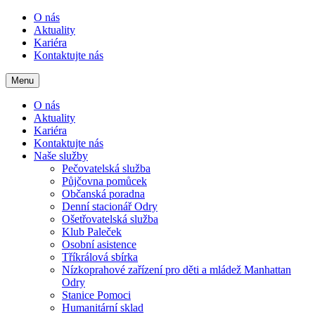
O nás
Aktuality
Kariéra
Kontaktujte nás
Menu
O nás
Aktuality
Kariéra
Kontaktujte nás
Naše služby
Pečovatelská služba
Půjčovna pomůcek
Občanská poradna
Denní stacionář Odry
Ošetřovatelská služba
Klub Paleček
Osobní asistence
Tříkrálová sbírka
Nízkoprahové zařízení pro děti a mládež Manhattan
Odry
Stanice Pomoci
Humanitární sklad