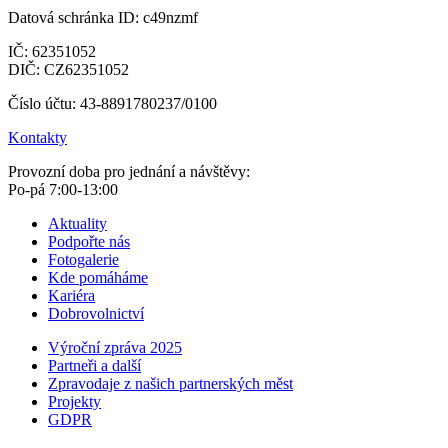
Datová schránka ID: c49nzmf
IČ: 62351052
DIČ: CZ62351052
Číslo účtu: 43-8891780237/0100
Kontakty
Provozní doba pro jednání a návštěvy:
Po-pá 7:00-13:00
Aktuality
Podpořte nás
Fotogalerie
Kde pomáháme
Kariéra
Dobrovolnictví
Výroční zpráva 2025
Partneři a další
Zpravodaje z našich partnerských měst
Projekty
GDPR