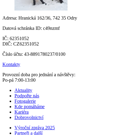
Adresa: Hranická 162/36, 742 35 Odry
Datová schránka ID: c49nzmf
IČ: 62351052
DIČ: CZ62351052
Číslo účtu: 43-8891780237/0100
Kontakty
Provozní doba pro jednání a návštěvy:
Po-pá 7:00-13:00
Aktuality
Podpořte nás
Fotogalerie
Kde pomáháme
Kariéra
Dobrovolnictví
Výroční zpráva 2025
Partneři a další