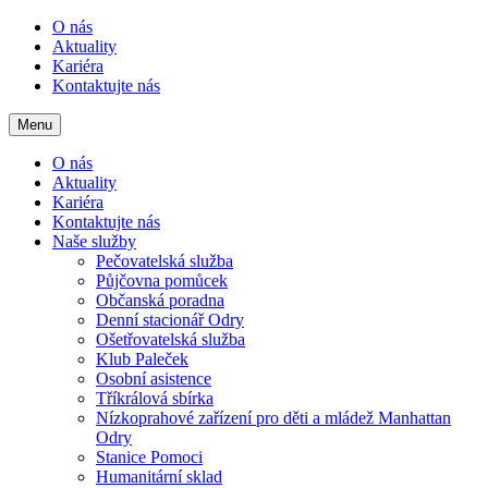
O nás
Aktuality
Kariéra
Kontaktujte nás
Menu
O nás
Aktuality
Kariéra
Kontaktujte nás
Naše služby
Pečovatelská služba
Půjčovna pomůcek
Občanská poradna
Denní stacionář Odry
Ošetřovatelská služba
Klub Paleček
Osobní asistence
Tříkrálová sbírka
Nízkoprahové zařízení pro děti a mládež Manhattan
Odry
Stanice Pomoci
Humanitární sklad