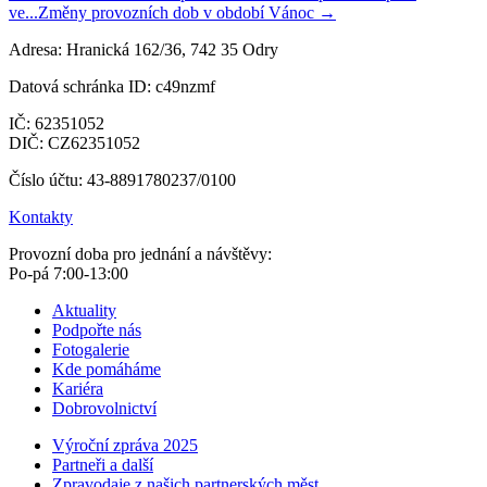
ve...
Změny provozních dob v období Vánoc →
Adresa: Hranická 162/36, 742 35 Odry
Datová schránka ID: c49nzmf
IČ: 62351052
DIČ: CZ62351052
Číslo účtu: 43-8891780237/0100
Kontakty
Provozní doba pro jednání a návštěvy:
Po-pá 7:00-13:00
Aktuality
Podpořte nás
Fotogalerie
Kde pomáháme
Kariéra
Dobrovolnictví
Výroční zpráva 2025
Partneři a další
Zpravodaje z našich partnerských měst