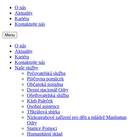
O nás
Aktuality
Kariéra
Kontaktujte nás
Menu
O nás
Aktuality
Kariéra
Kontaktujte nás
Naše služby
Pečovatelská služba
Půjčovna pomůcek
Občanská poradna
Denní stacionář Odry
Ošetřovatelská služba
Klub Paleček
Osobní asistence
Tříkrálová sbírka
Nízkoprahové zařízení pro děti a mládež Manhattan
Odry
Stanice Pomoci
Humanitární sklad