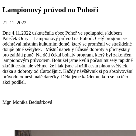
Lampionový průvod na Pohoři
21. 11. 2022
Dne 4.11.2022 uskutečnila obec Pohoř ve spolupráci s klubem
Paleček Odry – Lampionový průvod na Pohoři. Celý program se
odehrával místním kulturním domě, který se proměnil ve strašidelné
doupě plné světýlek. Místní napekly úžasné dobroty a přichystaly
pro zahřátí punč. Na děti čekal bohatý program, který byl zakončen
lampionovým průvodem. Bohužel jsme kvůli počasí musely rapidně
zkrátit cestu, ale věříme, že i tak jsme si užili cestu plnou světýlek,
draka a dobroty od Čarodějnic. Každý návštěvník si po absolvování
průvodu odnesl malé dárečky. Děkujeme každému, kdo se na této
akci podílel.
Mgr. Monika Bednárková