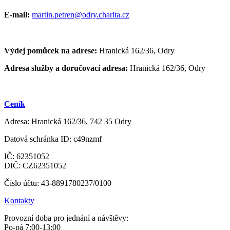
E-mail:
martin.petren@odry.charita.cz
Výdej pomůcek na adrese:
Hranická 162/36, Odry
Adresa služby
a doručovací
adresa:
Hranická 162/36, Odry
Ceník
Adresa: Hranická 162/36, 742 35 Odry
Datová schránka ID: c49nzmf
IČ: 62351052
DIČ: CZ62351052
Číslo účtu: 43-8891780237/0100
Kontakty
Provozní doba pro jednání a návštěvy:
Po-pá 7:00-13:00