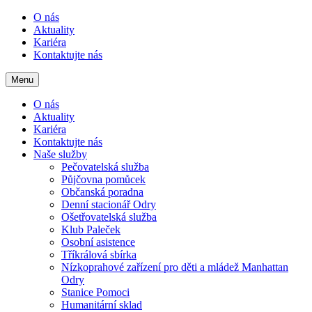
O nás
Aktuality
Kariéra
Kontaktujte nás
Menu
O nás
Aktuality
Kariéra
Kontaktujte nás
Naše služby
Pečovatelská služba
Půjčovna pomůcek
Občanská poradna
Denní stacionář Odry
Ošetřovatelská služba
Klub Paleček
Osobní asistence
Tříkrálová sbírka
Nízkoprahové zařízení pro děti a mládež Manhattan
Odry
Stanice Pomoci
Humanitární sklad