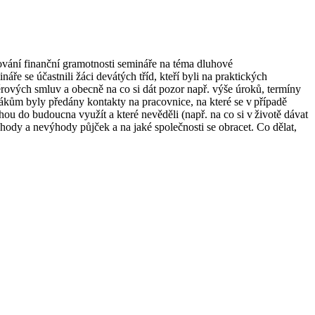
vání finanční gramotnosti semináře na téma dluhové
ře se účastnili žáci devátých tříd, kteří byli na praktických
věrových smluv a obecně na co si dát pozor např. výše úroků, termíny
 Žákům byly předány kontakty na pracovnice, na které se v případě
ou do budoucna využít a které nevěděli (např. na co si v životě dávat
hody a nevýhody půjček a na jaké společnosti se obracet. Co dělat,