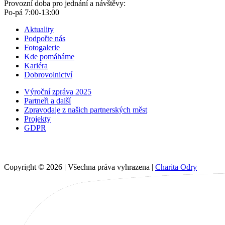
Provozní doba pro jednání a návštěvy:
Po-pá 7:00-13:00
Aktuality
Podpořte nás
Fotogalerie
Kde pomáháme
Kariéra
Dobrovolnictví
Výroční zpráva 2025
Partneři a další
Zpravodaje z našich partnerských měst
Projekty
GDPR
Copyright © 2026 | Všechna práva vyhrazena |
Charita Odry