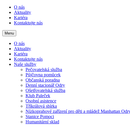
O nás
Aktuality
Kariéra
Kontaktujte nás
Menu
O nás
Aktuality
Kariéra
Kontaktujte nás
Naše služby
Pečovatelská služba
Půjčovna pomůcek
Občanská poradna
Denní stacionář Odry
Ošetřovatelská služba
Klub Paleček
Osobní asistence
Tříkrálová sbírka
Nízkoprahové zařízení pro děti a mládež Manhattan Odr
Stanice Pomoci
Humanitární sklad