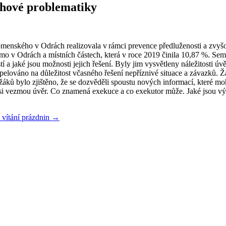
uhové problematiky
enského v Odrách realizovala v rámci prevence předluženosti a zvyšo
o v Odrách a místních částech, která v roce 2019 činila 10,87 %. Seminá
í a jaké jsou možnosti jejich řešení. Byly jim vysvětleny náležitosti ú
o apelováno na důležitost včasného řešení nepříznivé situace a závazků.
áků bylo zjištěno, že se dozvěděli spoustu nových informací, které moh
ž si vezmou úvěr. Co znamená exekuce a co exekutor může. Jaké jsou vý
 vítání prázdnin →