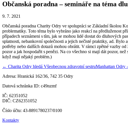
Občanská poradna – semináře na téma dl
9. 7. 2021
Občanská poradna Charity Odry ve spolupráci se Základní školou Kom
problematiky. Toto téma bylo vybráno jako reakcí na předluženost přím
případech seznámeni s tím, jak se mohou lidé dostat do dluhových past
splatnosti, nebankovní společnosti a jejich nečisté praktiky, ad. Byl
potřeby nebo dalších dotazů mohou obrátit. V rámci zpětné vazby od ž
pozor a jak hospodařit s penězi. Na co všechno si mají dát pozor, ne
když mají nějaký problém.)
← Charita Odry hledá Všeobecnou zdravotní sestru
Manhattan Odry -
Adresa: Hranická 162/36, 742 35 Odry
Datová schránka ID: c49nzmf
IČ: 62351052
DIČ: CZ62351052
Číslo účtu: 43-8891780237/0100
Kontakty